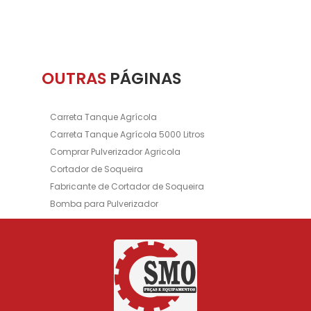
OUTRAS
PÁGINAS
Carreta Tanque Agrícola
Carreta Tanque Agrícola 5000 Litros
Comprar Pulverizador Agricola
Cortador de Soqueira
Fabricante de Cortador de Soqueira
Bomba para Pulverizador
Aplicador Inoculante
Inoculante
Fabricante de Tanque de Inoculante
Pulverizador de Sulco
Fabricante de Pulverizador de Sulco
Bomba de Pulverizador
Tanque para Combustível